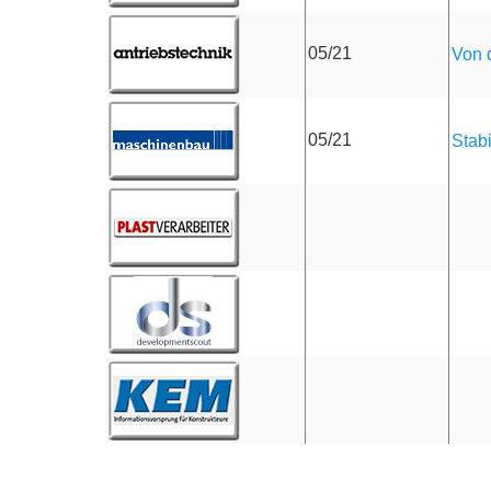
05/21
Von d
05/21
Stab