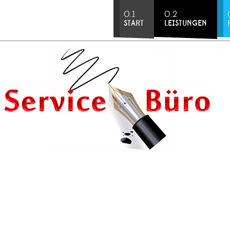
0.1
0.2
START
LEISTUNGEN