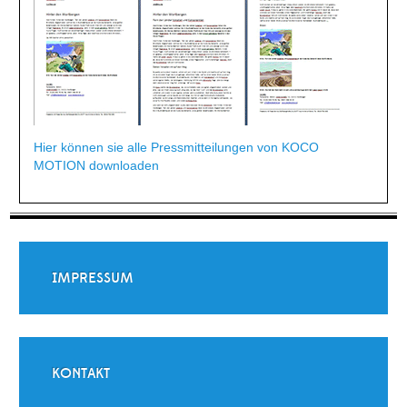
Hier können sie alle Pressmitteilungen von KOCO
MOTION downloaden
IMPRESSUM
KONTAKT