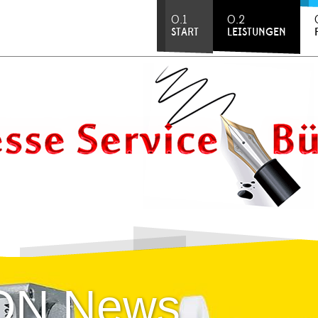
0.1
0.2
START
LEISTUNGEN
ON News