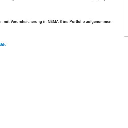
en mit Verdrehsicherung in NEMA 8 ins Portfolio aufgenommen.
ild
en
0 / 995858-9