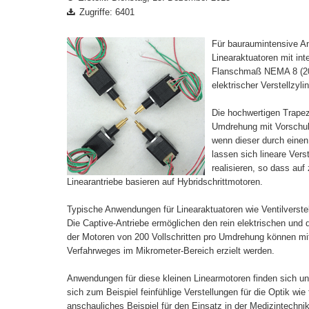
Zugriffe: 6401
Für bauraumintensive A
Linearaktuatoren mit in
Flanschmaß NEMA 8 (20 
elektrischer Verstellzylin
Die hochwertigen Trape
Umdrehung mit Vorschubk
wenn dieser durch einen
lassen sich lineare Ver
realisieren, so dass au
Linearantriebe basieren auf Hybridschrittmotoren.
Typische Anwendungen für Linearaktuatoren wie Ventilverstel
Die Captive-Antriebe ermöglichen den rein elektrischen und 
der Motoren von 200 Vollschritten pro Umdrehung können mi
Verfahrweges im Mikrometer-Bereich erzielt werden.
Anwendungen für diese kleinen Linearmotoren finden sich un
sich zum Beispiel feinfühlige Verstellungen für die Optik wie 
anschauliches Beispiel für den Einsatz in der Medizintechni