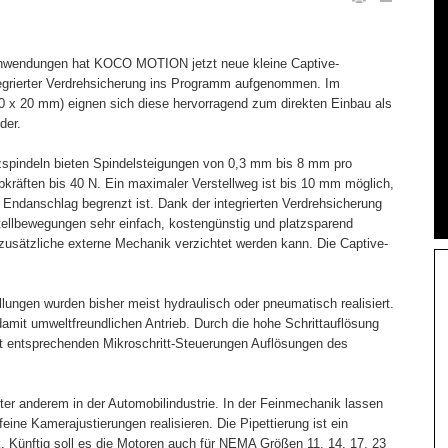
nwendungen hat KOCO MOTION jetzt neue kleine Captive-
tegrierter Verdrehsicherung ins Programm aufgenommen. Im
x 20 mm) eignen sich diese hervorragend zum direkten Einbau als
der.
zspindeln bieten Spindelsteigungen von 0,3 mm bis 8 mm pro
räften bis 40 N. Ein maximaler Verstellweg ist bis 10 mm möglich,
 Endanschlag begrenzt ist. Dank der integrierten Verdrehsicherung
stellbewegungen sehr einfach, kostengünstig und platzsparend
f zusätzliche externe Mechanik verzichtet werden kann. Die Captive-
lungen wurden bisher meist hydraulisch oder pneumatisch realisiert.
damit umweltfreundlichen Antrieb. Durch die hohe Schrittauflösung
t entsprechenden Mikroschritt-Steuerungen Auflösungen des
ter anderem in der Automobilindustrie. In der Feinmechanik lassen
feine Kamerajustierungen realisieren. Die Pipettierung ist ein
k. Künftig soll es die Motoren auch für NEMA Größen 11, 14, 17, 23