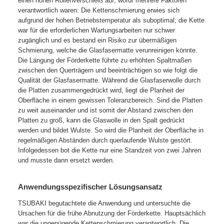
einen hohen Rollenverschleiß auf, wofür mehrere Faktoren
verantwortlich waren: Die Kettenschmierung erwies sich
aufgrund der hohen Betriebstemperatur als suboptimal; die Kette
war für die erforderlichen Wartungsarbeiten nur schwer
zugänglich und es bestand ein Risiko zur übermäßigen
Schmierung, welche die Glasfasermatte verunreinigen könnte.
Die Längung der Förderkette führte zu erhöhten Spaltmaßen
zwischen den Querträgern und beeinträchtigen so wie folgt die
Qualität der Glasfasermatte. Während die Glasfaserwolle durch
die Platten zusammengedrückt wird, liegt die Planheit der
Oberfläche in einem gewissen Toleranzbereich. Sind die Platten
zu weit auseinander und ist somit der Abstand zwischen den
Platten zu groß, kann die Glaswolle in den Spalt gedrückt
werden und bildet Wulste. So wird die Planheit der Oberfläche in
regelmäßigen Abständen durch querlaufende Wulste gestört.
Infolgedessen bot die Kette nur eine Standzeit von zwei Jahren
und musste dann ersetzt werden.
Anwendungsspezifischer Lösungsansatz
TSUBAKI begutachtete die Anwendung und untersuchte die
Ursachen für die frühe Abnutzung der Förderkette. Hauptsächlich
war die ungenügende Kettenschmierung verantwortlich. Die