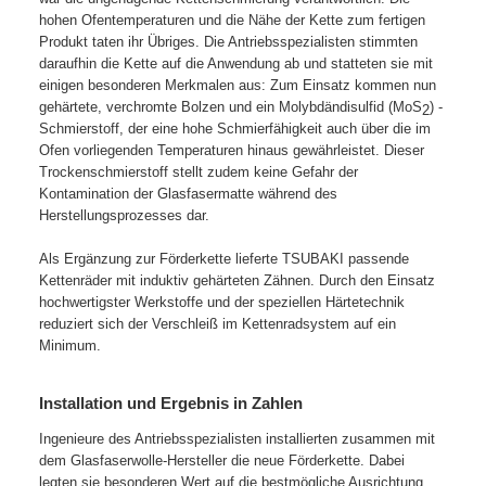
hohen Ofentemperaturen und die Nähe der Kette zum fertigen
Produkt taten ihr Übriges. Die Antriebsspezialisten stimmten
daraufhin die Kette auf die Anwendung ab und statteten sie mit
einigen besonderen Merkmalen aus: Zum Einsatz kommen nun
gehärtete, verchromte Bolzen und ein Molybdändisulfid (MoS
) -
2
Schmierstoff, der eine hohe Schmierfähigkeit auch über die im
Ofen vorliegenden Temperaturen hinaus gewährleistet. Dieser
Trockenschmierstoff stellt zudem keine Gefahr der
Kontamination der Glasfasermatte während des
Herstellungsprozesses dar.
Als Ergänzung zur Förderkette lieferte TSUBAKI passende
Kettenräder mit induktiv gehärteten Zähnen. Durch den Einsatz
hochwertigster Werkstoffe und der speziellen Härtetechnik
reduziert sich der Verschleiß im Kettenradsystem auf ein
Minimum.
Installation und Ergebnis in Zahlen
Ingenieure des Antriebsspezialisten installierten zusammen mit
dem Glasfaserwolle-Hersteller die neue Förderkette. Dabei
legten sie besonderen Wert auf die bestmögliche Ausrichtung