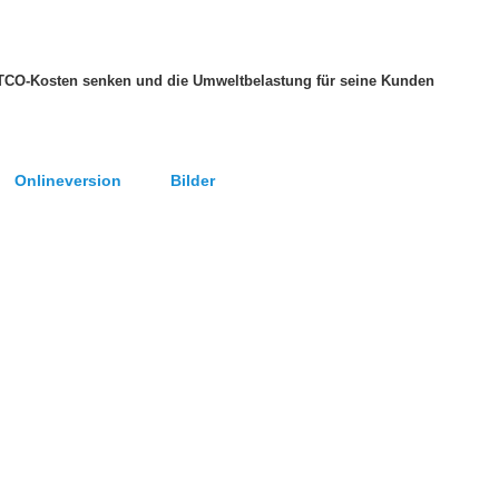
TCO-Kosten senken und die Umweltbelastung für seine Kunden
Onlineversion Bilder
) 89 95 84 67 60