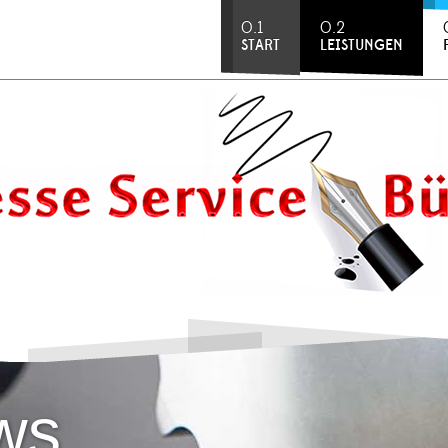
0.1
0.2
START
LEISTUNGEN
ws