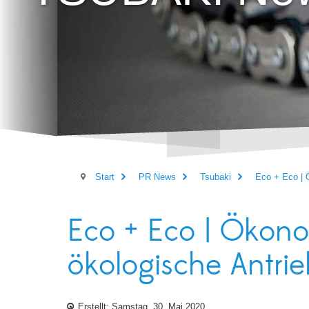
Start
PR News
Tsubaki
Eco + Eco | 
Eco + Eco | Ökon
ökologische Antri
Erstellt: Samstag, 30. Mai 2020