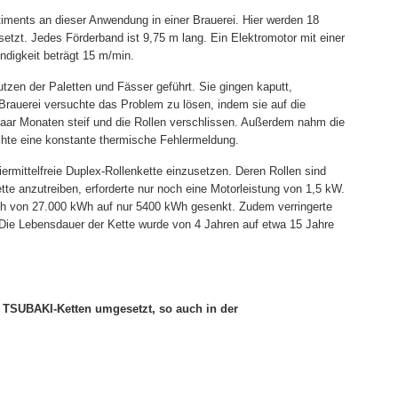
ments an dieser Anwendung in einer Brauerei. Hier werden 18
etzt. Jedes Förderband ist 9,75 m lang. Ein Elektromotor mit einer
ndigkeit beträgt 15 m/min.
zen der Paletten und Fässer geführt. Sie gingen kaputt,
rauerei versuchte das Problem zu lösen, indem sie auf die
paar Monaten steif und die Rollen verschlissen. Außerdem nahm die
achte eine konstante thermische Fehlermeldung.
mittelfreie Duplex-Rollenkette einzusetzen. Deren Rollen sind
tte anzutreiben, erforderte nur noch eine Motorleistung von 1,5 kW.
ch von 27.000 kWh auf nur 5400 kWh gesenkt. Zudem verringerte
Die Lebensdauer der Kette wurde von 4 Jahren auf etwa 15 Jahre
en TSUBAKI-Ketten umgesetzt, so auch in der