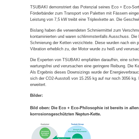
TSUBAKI demonstriert das Potenzial seines Eco + Eco-Sorti
Förderbänder zum Transport von Paletten mit Fässern einges
Leistung von 7,5 kW treibt eine Triplexkette an. Die Geschwi
Bislang haben die verwendeten Schmiermittel zum Verschmut
kontaminierten und waren schlimmstenfalls Ausschuss. Die B
Schmierung der Ketten verzichtete. Diese wurden nach ein 
Vibration erheblich zu, der Motor wurde zu heiß und verurs
Die Experten von TSUBAKI empfahlen daraufhin, eine schmier
wartungsfrei und verursachen eine geringere Reibung. Die Ke
Als Ergebnis dieses Downsizings wurde der Energieverbrau
sich der CO2-Ausstoß von 15.255 kg auf nur noch 3056 kg. 
erweitert.
Bilder:
Bild oben: Die Eco + Eco-Philosophie ist bereits in all
korrosionsgeschützten Neptun-Kette.