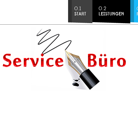
0.1
0.2
START
LEISTUNGEN