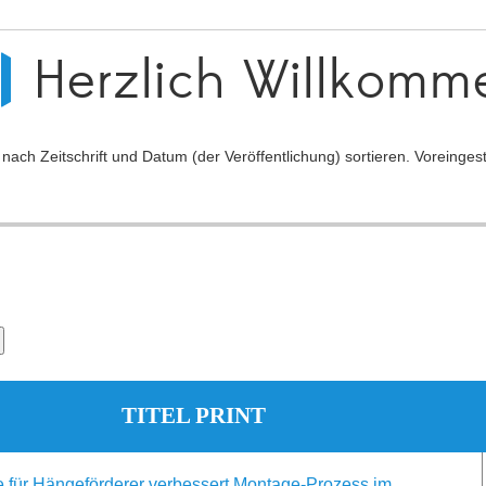
Herzlich Willkomm
ch Zeitschrift und Datum (der Veröffentlichung) sortieren. Voreingeste
TITEL PRINT
e für Hängeförderer verbessert Montage-Prozess im