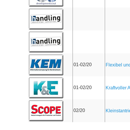
01-02/20
Flexibel und
01-02/20
Kraftvoller
02/20
Kleinstantr